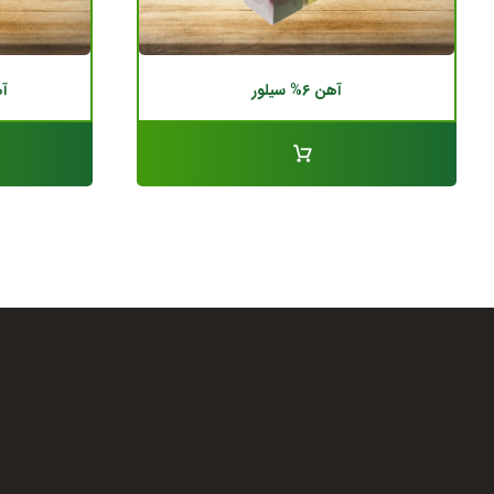
آهن ۶% سیلور
آ