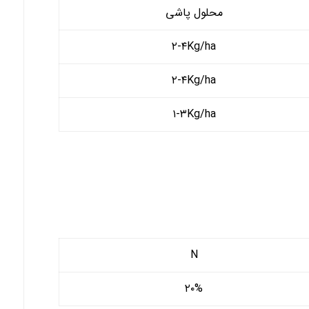
محلول پاشی
۲-۴Kg/ha
۲-۴Kg/ha
۱-۳Kg/ha
N
۲۰%