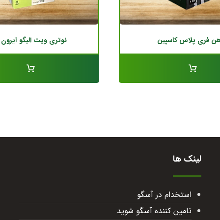
هن فری پلاس کاسپین
نوتری ویت الیگو آیرون ۳%
لینک ها
استخدام در آسگو
تامین کننده آسگو شوید