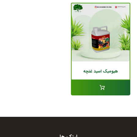
هیومیک اسید غنچه
لینک ها