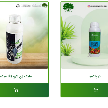
بُر پلکس
جلبک زن اگرو آلگا میک