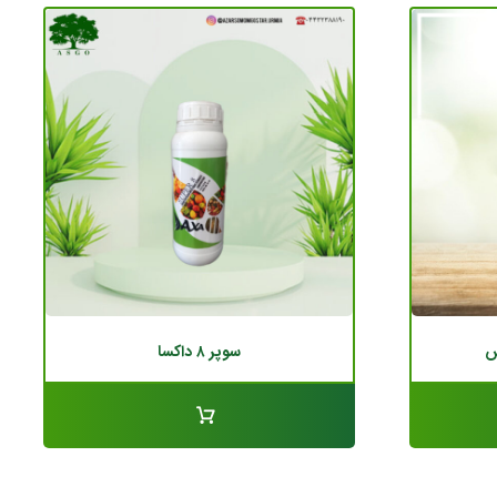
س
سوپر ۸ داکسا