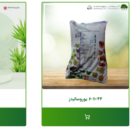
۶-۱۱-۴۴ یوروسالیدز