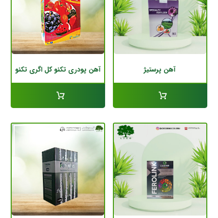
آهن پرستیژ
آهن پودری تکنو کل اگری تکنو