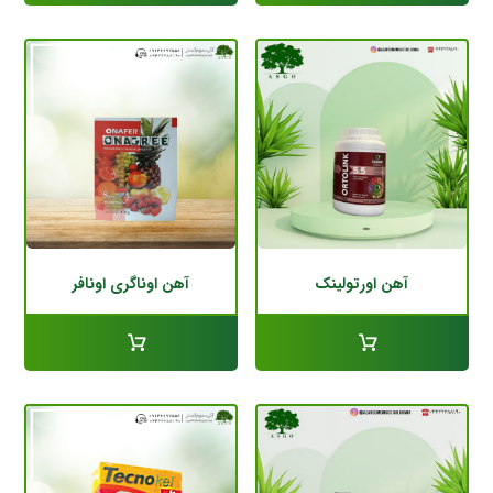
آهن اورتولینک
آهن اوناگری اونافر