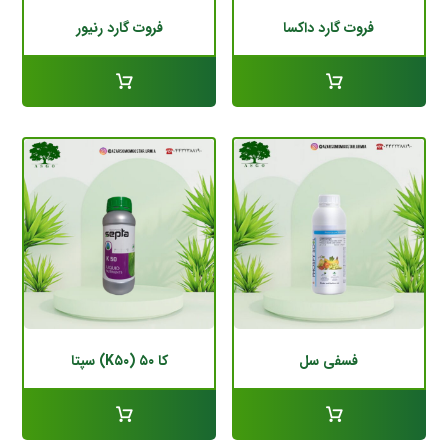
فروت گارد داکسا
فروت گارد رنیور
فسفی سل
کا ۵۰ (K۵۰) سپتا