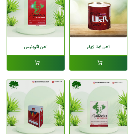
آهن ۶% لایفر
آهن اگرونیس