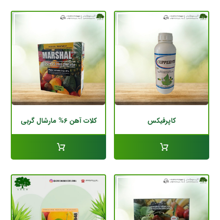
کاپرفیکس
کلات آهن ۶% مارشال گربی