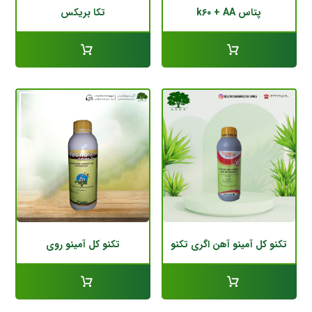
پتاس k۶۰ + AA
تکا بریکس
تکنو کل آمینو آهن اگری تکنو
تکنو کل آمینو روی