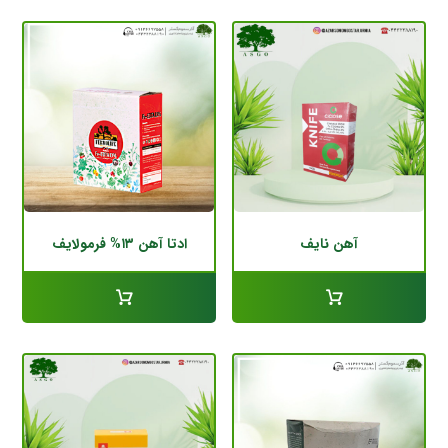
آهن نایف
ادتا آهن ۱۳% فرمولایف