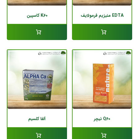
EDTA منیزیم فرمولایف
K۶۰ کاسپین
Q۶۰ نیچر
آلفا کلسیم