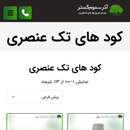
کود های تک عنصری
کود های تک عنصری
نمایش ۱–۱۰۰ از ۱۱۳ نتیجه