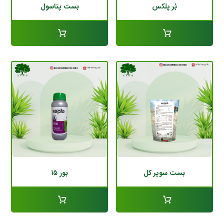
بُر پلکس
بست پتاسول
بست سوپر کل
بور ۱۵