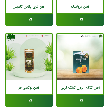
آهن فرولینک
آهن فری پلاس کاسپین
آهن کلاته آیرون کینگ گربی
آهن لوکسی فر