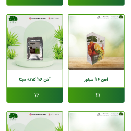
آهن ۶% سیلور
آهن ۶% کلاته سپتا