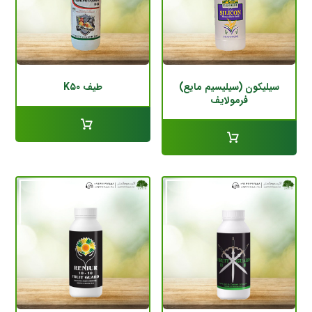
سیلیکون (سیلیسیم مایع)
طیف K۵۰
فرمولایف