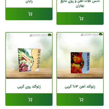
دنس کلات آهن و روی مایع
رایان
بهاران
ژئوگلد آهن ۱۳% گربی
ژئوگلد روی گربی