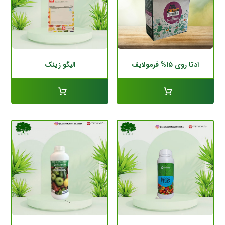
ادتا روی ۱۵% فرمولایف
الیگو زینک