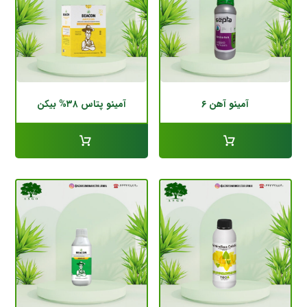
آمینو آهن ۶
آمینو پتاس ۳۸% بیکن