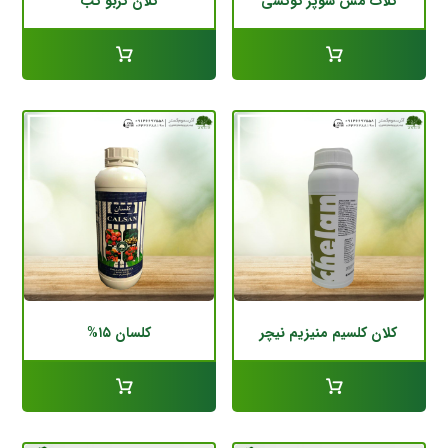
کلات مس سوپر کوکسی
کلان کربو کب
کلان کلسیم منیزیم نیچر
کلسان ۱۵%