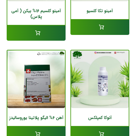
آمینو تکا کلسیو
آمینو کلسیم ۱۶% بیکن ( آمی
پلاس)
آنوکا کمپلکس
آهن ۶% الیگو پلاتینا یوروسالیدز