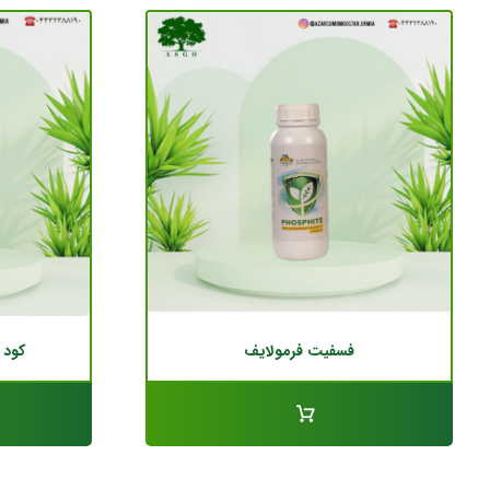
فسفیت فرمولایف
کود 