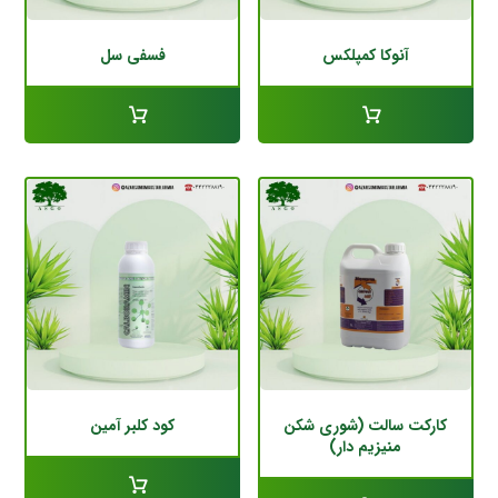
آنوکا کمپلکس
فسفی سل
کارکت سالت (شوری شکن
کود کلبر آمین
منیزیم دار)