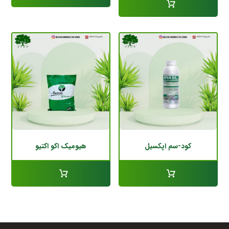
کود-سم اپکسیل
هیومیک اکو اکتیو