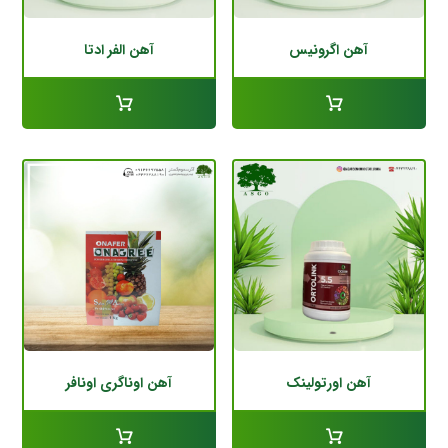
آهن اگرونیس
آهن الفر ادتا
آهن اورتولینک
آهن اوناگری اونافر