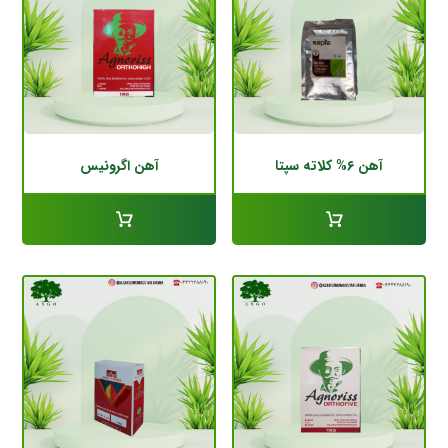
آهن ۶% کلاته سپتا
آهن اگرونیس